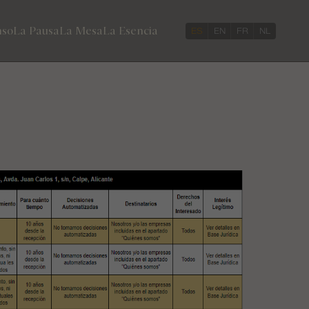
nso
La Pausa
La Mesa
La Esencia
ES
EN
FR
NL