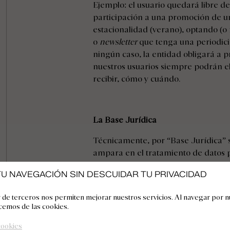
Ejemplo: el usuario quedará libre de
participación a una promoción de u
estacionalidad (verano), optando (o
o
newsletter
que tenga una periodicid
ningún caso, la entidad obligará a 
nuestros usuarios siempre podrán e
recibir, cómo y cuándo.
La Base Jurídica
Técnicamente, por “Base Jurídica” se
ampara en el tratamiento de datos p
usuario decide adquirir determinado
U NAVEGACIÓN SIN DESCUIDAR TU PRIVACIDAD
Web, la base jurídica del tratamien
el contrato. A través de un contra
 de terceros nos permiten mejorar nuestros servicios. Al navegar por nu
preparación de reservas, estancias, 
cemos de las cookies.
garantías, etc.
cookies