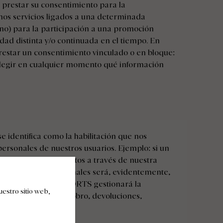
 prestar su consentimiento para la
nos servicios ligados a una determinada
 no) para la participación a una promoción
ad distinta y/o continuada en el tiempo. En
prestar un consentimiento vinculado o en bloque:
legir en cualquier momento qué información
 identifica como la habilitación que nos
ersonales de nuestros usuarios. Ejemplo: si un
s servicios o productos a través de nuestra
to de sus datos personales será, evidentemente,
to, AR HOTELS & RESORTS gestionará la
estro sitio web,
pedidos, su envío, cobro, devoluciones,