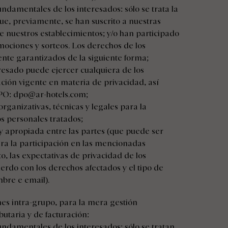
undamentales de los interesados: sólo se trata la
ue, previamente, se han suscrito a nuestras
de nuestros establecimientos; y/o han participado
mociones y sorteos. Los derechos de los
te garantizados de la siguiente forma;
resado puede ejercer cualquiera de los
ación vigente en materia de privacidad, así
DPO:
dpo@ar-hotels.com
;
rganizativas, técnicas y legales para la
os personales tratados;
 y apropiada entre las partes (que puede ser
ra la participación en las mencionadas
to, las expectativas de privacidad de los
erdo con los derechos afectados y el tipo de
bre e email).
s intra-grupo, para la mera gestión
ibutaria y de facturación:
fundamentales de los interesados: sólo se tratan