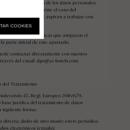
habilita el tratamiento de los datos personales
l propio usuario. Es éste el caso del
s de las personas que aspiran a trabajar con
TAR COOKIES
en de las bases jurídicas que amparan el
la parte inicial de este apartado.
uede contactar directamente con nuestro
través del email:
dpo@ar-hotels.com.
a del Tratamiento
nsiderando 47, Regl. Europeo 2016/679,
 base jurídica del tratamiento de datos
a siguiente forma:
 directa; dicho de otro modo: envío periódico
ios electrónicos (emails);