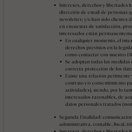
Intereses, derechos y libertades f
dirección de email de personas q
newsletter; y/o han sido clientes 
en encuestas de satisfacción, pro
interesados están permanentemen
En cualquier momento, el inte
derechos previstos en la legisl
como contactar con nuestro 
Se adoptan todas las medidas o
correcta protección de los dat
Existe una relación pertinente
contrato y/o consentimiento pa
actividades), siendo, por lo tan
interesados razonables, de acu
datos personales tratados (nom
Segunda Finalidad: comunicacione
administrativa, contable, fiscal, tr
Intereses, derechos y libertades 