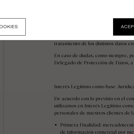
En otros casos, la base jurídica que 
del usuario será el consentimiento de
tratamiento de los datos curriculare
nosotros.
OOKIES
ACEP
El usuario puede encontrar el resum
tratamiento de los distintos datos en 
En caso de dudas, como siempre, p
Delegado de Protección de Datos, a 
Interés Legítimo como base Jurídic
De acuerdo con lo previsto en el co
utilizamos en Interés Legítimo como
personales de nuestros clientes de l
Primera Finalidad: mercadotecnia
de información comercial por med